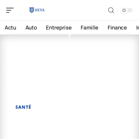
Actu
Auto
Entreprise
Famille
Finance
29 avril 2026
Signes et symptômes
révélateurs de la
chamanisme en soi
SANTÉ