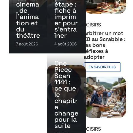
cinéma
étape :
, de
fiche à
l’anima
imprim
tion et
er pour
LOISIRS
du
s’entra
Arbitrer un mot
théâtre
îner
KO au Scrabble :
7 août 2026
4 août 2026
les bons
réflexes à
adopter
One
EN SAVOIR PLUS
Piece
Scan
1141 :
ce que
le
chapitr
e
change
pour la
suite
LOISIRS