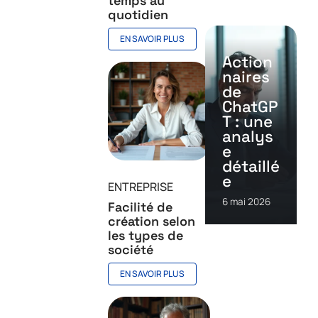
temps au
quotidien
EN SAVOIR PLUS
Action
naires
de
ChatGP
T : une
analys
e
détaillé
e
ENTREPRISE
6 mai 2026
Facilité de
création selon
les types de
société
EN SAVOIR PLUS