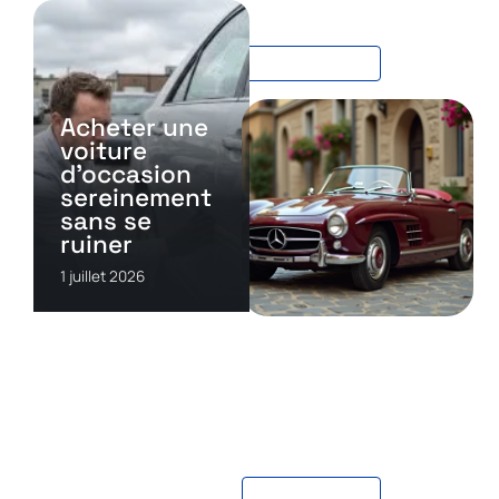
électrique : mythe ou
réalité ?
EN SAVOIR PLUS
Acheter une
voiture
d’occasion
sereinement
sans se
ruiner
1 juillet 2026
AUTO
Passer une voiture en
collection : les raisons
pour lesquelles vous
devriez y réfléchir
EN SAVOIR PLUS