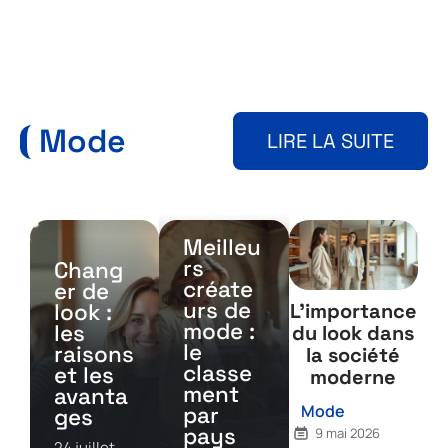
Mode
LIRE LA SUITE
Meilleu
rs
Chang
créate
er de
urs de
L’importance
look :
mode :
les
du look dans
le
raisons
la société
classe
et les
moderne
ment
avanta
Mode
par
ges
pays
9 mai 2026
24 juillet