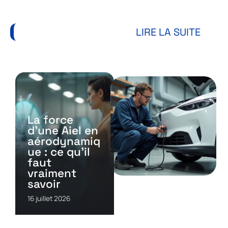
Auto
LIRE LA SUITE
La force
d’une Aiel en
aérodynamiq
ue : ce qu’il
faut
vraiment
savoir
AUTO
16 juillet 2026
Durabilité sur 20 ans
d’un véhicule