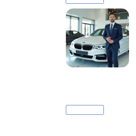
AUTO
Salaire d’un vendeur
chez BMW :
informations détaillées
EN SAVOIR PLUS