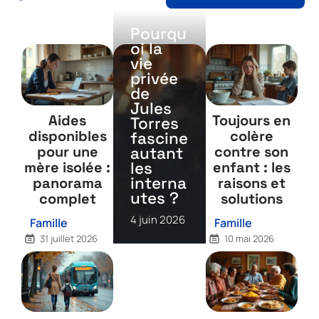
Pourqu
oi la
vie
privée
de
Jules
Aides
Toujours en
Torres
disponibles
colère
fascine
pour une
contre son
autant
mère isolée :
enfant : les
les
interna
panorama
raisons et
utes ?
complet
solutions
4 juin 2026
Famille
Famille
31 juillet 2026
10 mai 2026