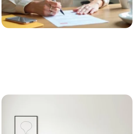
MAISON
La Poste changement d’adresse
définitif ou temporaire : que
choisir selon votre situation ?
EN SAVOIR PLUS