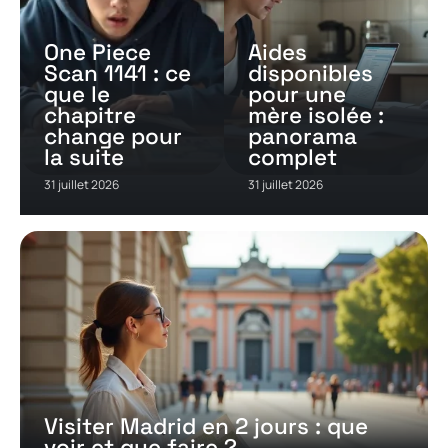
One Piece
Aides
Scan 1141 : ce
disponibles
que le
pour une
chapitre
mère isolée :
change pour
panorama
la suite
complet
31 juillet 2026
31 juillet 2026
Visiter Madrid en 2 jours : que
voir et que faire ?