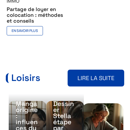
IMMO
Partage de loyer en
colocation : méthodes
et conseils
EN SAVOIR PLUS
Loisirs
LIRE LA SUITE
Manga
Dessin
origine
er
:
Stella
influen
étape
ces du
par