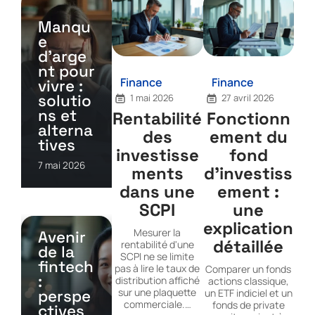
Manqu
e
d’arge
nt pour
Finance
Finance
vivre :
solutio
1 mai 2026
27 avril 2026
ns et
Rentabilité
Fonctionn
alterna
des
ement du
tives
investisse
fond
7 mai 2026
ments
d’investiss
dans une
ement :
SCPI
une
explication
Mesurer la
Avenir
détaillée
rentabilité d'une
de la
SCPI ne se limite
fintech
pas à lire le taux de
Comparer un fonds
:
distribution affiché
actions classique,
sur une plaquette
perspe
un ETF indiciel et un
commerciale.
…
fonds de private
ctives