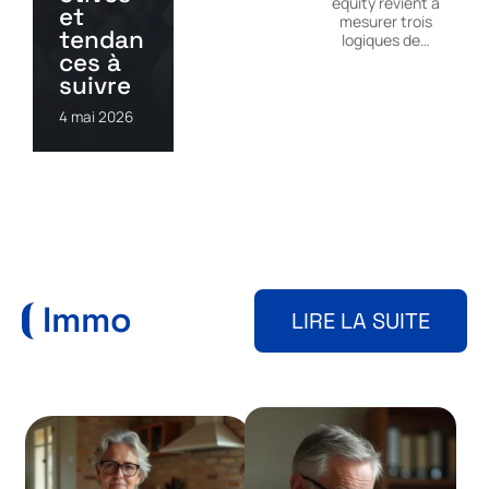
equity revient à
et
mesurer trois
tendan
logiques de
…
ces à
suivre
4 mai 2026
Immo
LIRE LA SUITE