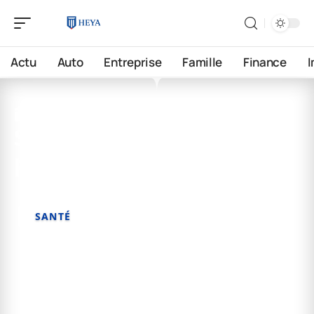
Actu
Auto
Entreprise
Famille
Finance
3 mai 2026
Santé mentale : races les
plus touchées
SANTÉ