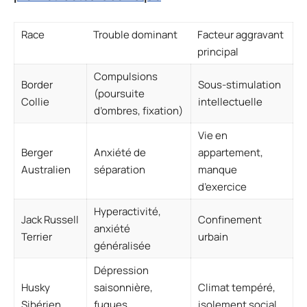
Race
Trouble dominant
Facteur aggravant
principal
Compulsions
Border
Sous-stimulation
(poursuite
Collie
intellectuelle
d’ombres, fixation)
Vie en
Berger
Anxiété de
appartement,
Australien
séparation
manque
d’exercice
Hyperactivité,
Jack Russell
Confinement
anxiété
Terrier
urbain
généralisée
Dépression
Husky
saisonnière,
Climat tempéré,
Sibérien
fugues
isolement social