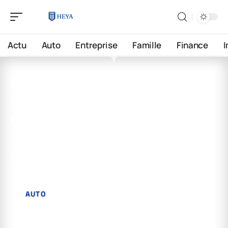
Actu
Auto
Entreprise
Famille
Finance
7 mai 2026
Passer une voiture en
collection : les raisons pour
lesquelles vous devriez y
réfléchir
AUTO