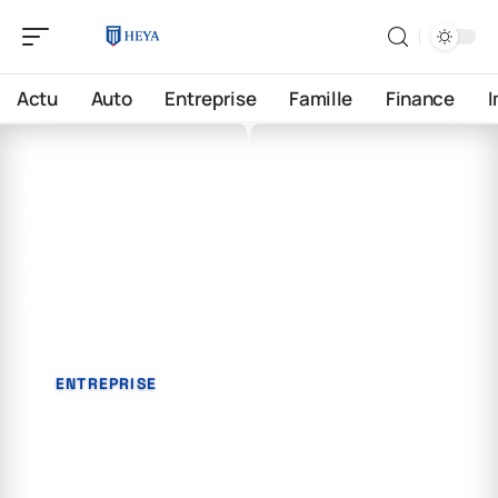
Actu
Auto
Entreprise
Famille
Finance
27 avril 2026
Salaire d’un consultant en
cybersécurité : chiffres et
détails
ENTREPRISE