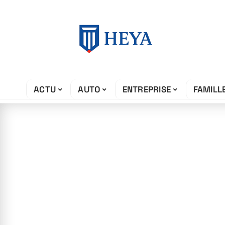
ACTU
AUTO
ENTREPRISE
FAMILL
24 avril 2026
L’enrichisseme
société par la d
culturelle