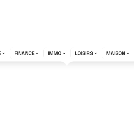
E
FINANCE
IMMO
LOISIRS
MAISON
nt de notre
iversité