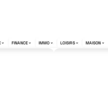
E
FINANCE
IMMO
LOISIRS
MAISON
son : causes et