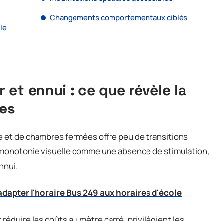
Changements comportementaux ciblés
le
et ennui : ce que révèle la
ces
 et de chambres fermées offre peu de transitions
la monotonie visuelle comme une absence de stimulation,
nnui.
adapter l'horaire Bus 249 aux horaires d'école
éduire les coûts au mètre carré, privilégient les